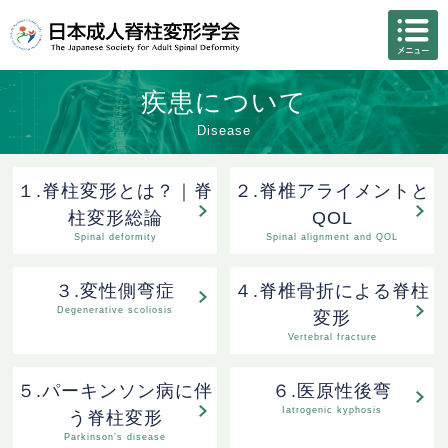
疾患について
Disease
１.脊柱変形とは？｜脊
２.脊椎アライメントと
柱変形総論
QOL
Spinal deformity
Spinal alignment and QOL
３.変性側弯症
４.脊椎骨折による脊柱
Degenerative scoliosis
変形
Vertebral fracture
５.パーキンソン病に伴
６.医原性後弯
Iatrogenic kyphosis
う脊柱変形
Parkinson’s disease